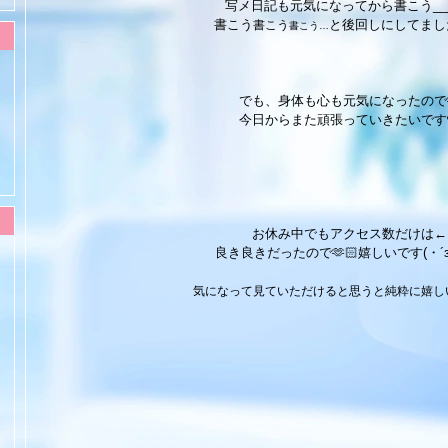
写メ日記も元気になってから書こう___ 
書こう
と後回しにしてまし
書こう
書こう…
でも、身体も心も元気になったので
今日からまた頑張っていきたいです
お休み中でもアクセス数だけは←
良き良きだったので🫶🏻嬉しいです(・´з`
気になって見ていただけると思うと純粋に嬉しい