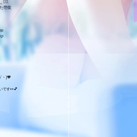
✍🏻
た🥹笑


・)🧡
です👀💕