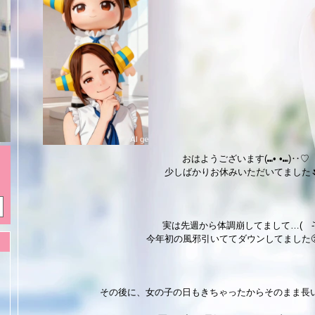
おはようございます(⑉• •⑉)‥♡
少しばかりお休みいただいてました🌷
実は先週から体調崩してまして…( -᷅ ̫̈-
今年初の風邪引いててダウンしてました
その後に、女の子の日もきちゃったからそのまま長いお休