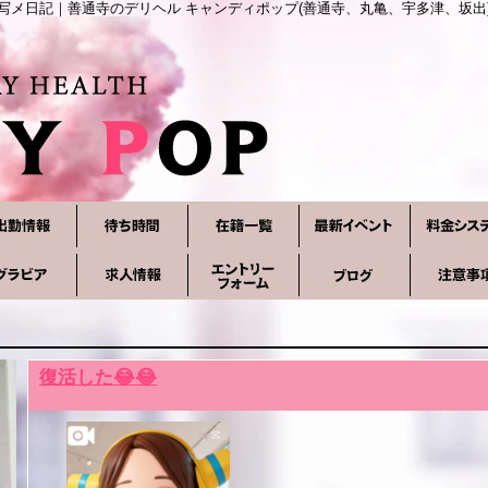
写メ日記｜善通寺のデリヘル キャンディポップ(善通寺、丸亀、宇多津、坂出
復活した😂😂