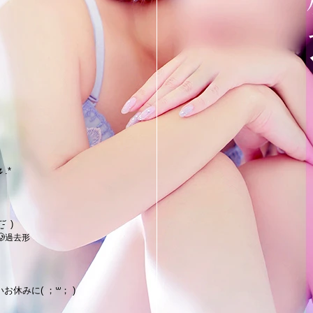
.*
᷄ )

過去形
みに( ；꒳​； )