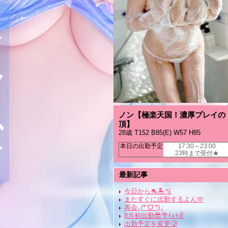
ノン【極楽天国！濃厚プレイの
頂】
28歳 T152 B85(E) W57 H85
本日の出勤予定
17:30～23:00
23時まで受付★
最新記事
今日から🐬🏝🫧‪‪
またすぐに出勤するよん🫶
再会⸜(*ˊᗜˋ*)⸝
8月初出勤😎🌴ｲｪｲ✌️
出勤予定を変更🥲