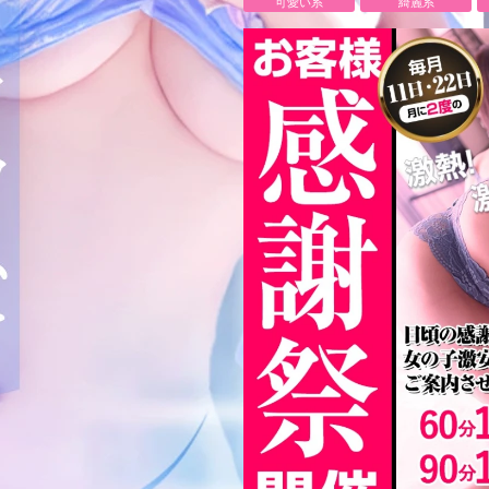
可愛い系
綺麗系