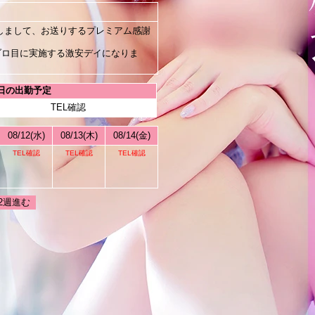
しまして、お送りするプレミアム感謝
ゾロ目に実施する激安デイになりま
日の出勤予定
TEL確認
08/12(水)
08/13(木)
08/14(金)
TEL確認
TEL確認
TEL確認
2週進む