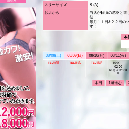
清楚系
スリーサイズ
B:(A)
お店から
当店が日頃の感謝と致
祭！
毎月１１日&２２日の
す！
本
08/08(土)
08/09(日)
08/10(月)
08/11(火)
TEL確認
TEL確認
TEL確認
10:00～
02:00
60分⇒12000
円
本日
1週進む