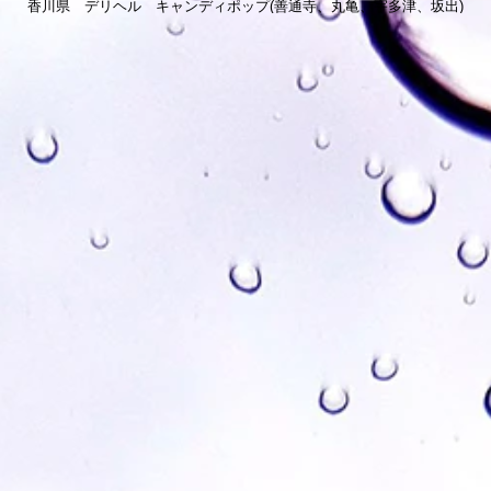
香川県 デリヘル キャンディポップ(善通寺、丸亀、宇多津、坂出)