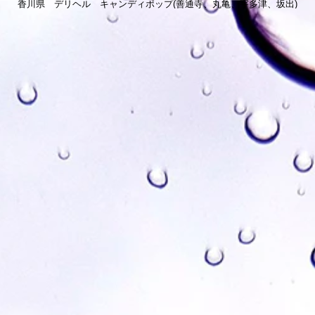
香川県 デリヘル キャンディポップ(善通寺、丸亀、宇多津、坂出)