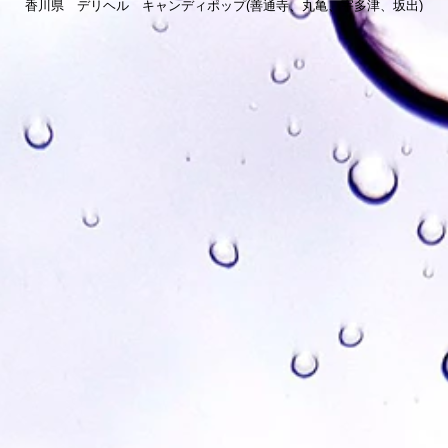
香川県 デリヘル キャンディポップ(善通寺、丸亀、宇多津、坂出)