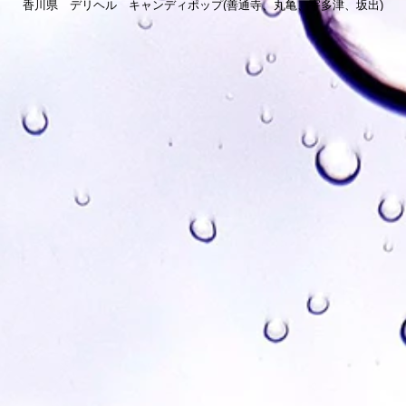
香川県 デリヘル キャンディポップ(善通寺、丸亀、宇多津、坂出)